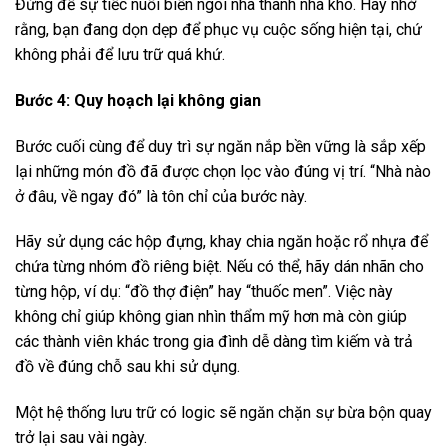
Đừng để sự tiếc nuối biến ngôi nhà thành nhà kho. Hãy nhớ
rằng, bạn đang dọn dẹp để phục vụ cuộc sống hiện tại, chứ
không phải để lưu trữ quá khứ.
Bước 4: Quy hoạch lại không gian
Bước cuối cùng để duy trì sự ngăn nắp bền vững là sắp xếp
lại những món đồ đã được chọn lọc vào đúng vị trí. “Nhà nào
ở đâu, về ngay đó” là tôn chỉ của bước này.
Hãy sử dụng các hộp đựng, khay chia ngăn hoặc rổ nhựa để
chứa từng nhóm đồ riêng biệt. Nếu có thể, hãy dán nhãn cho
từng hộp, ví dụ: “đồ thợ điện” hay “thuốc men”. Việc này
không chỉ giúp không gian nhìn thẩm mỹ hơn mà còn giúp
các thành viên khác trong gia đình dễ dàng tìm kiếm và trả
đồ về đúng chỗ sau khi sử dụng.
Một hệ thống lưu trữ có logic sẽ ngăn chặn sự bừa bộn quay
trở lại sau vài ngày.