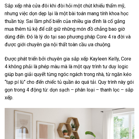
Sắp xếp nhà cửa đôi khi đòi hỏi một chút khiếu thẩm mỹ,
nhưng việc dọn dẹp lại là một bài toán mang tính khoa học
thuần túy. Sai lầm phổ biến của nhiều gia đình là cố gắng
mua thêm tủ kệ để cất giữ những món đồ chẳng bao giờ
dùng đến. Đó là lý do tại sao phương pháp Core 4 ra đời và
được giới chuyên gia nội thất toàn cầu ưa chuộng.
Được phát triển bởi chuyên gia sắp xếp Kayleen Kelly, Core
4 không phải là phép màu mà là một quy trình tư duy logic
giúp bạn giải quyết từng ngóc ngách trong nhà, từ ngăn kéo
“tạp pí lù” cho đến chiếc tủ quần áo quá tải. Quy trình này gói
gọn trong 4 động từ: dọn sạch – phân loại – thanh lọc – sắp
xếp.