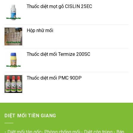
Thuốc diệt mọt gỗ CISLIN 25EC
Hộp nhữ mối
Thuốc diệt mối Termize 200SC
Thuốc diệt mối PMC 90DP
DIỆT MỐI TIỀN GIANG
- Diệt mối tận gốc- Phòng chống mối.- Diệt côn trùng.- Bán