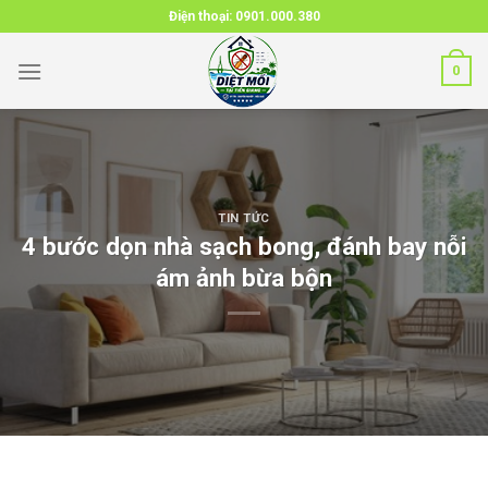
Skip
Điện thoại:
0901.000.380
to
content
0
TIN TỨC
4 bước dọn nhà sạch bong, đánh bay nỗi
ám ảnh bừa bộn