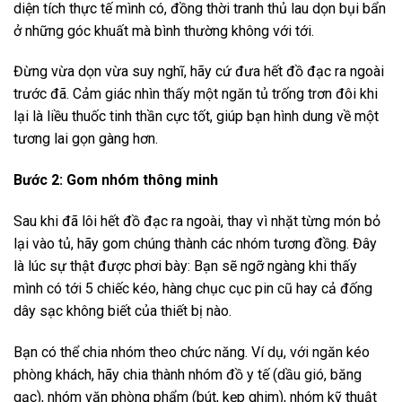
diện tích thực tế mình có, đồng thời tranh thủ lau dọn bụi bẩn
ở những góc khuất mà bình thường không với tới.
Đừng vừa dọn vừa suy nghĩ, hãy cứ đưa hết đồ đạc ra ngoài
trước đã. Cảm giác nhìn thấy một ngăn tủ trống trơn đôi khi
lại là liều thuốc tinh thần cực tốt, giúp bạn hình dung về một
tương lai gọn gàng hơn.
Bước 2: Gom nhóm thông minh
Sau khi đã lôi hết đồ đạc ra ngoài, thay vì nhặt từng món bỏ
lại vào tủ, hãy gom chúng thành các nhóm tương đồng. Đây
là lúc sự thật được phơi bày: Bạn sẽ ngỡ ngàng khi thấy
mình có tới 5 chiếc kéo, hàng chục cục pin cũ hay cả đống
dây sạc không biết của thiết bị nào.
Bạn có thể chia nhóm theo chức năng. Ví dụ, với ngăn kéo
phòng khách, hãy chia thành nhóm đồ y tế (dầu gió, băng
gạc), nhóm văn phòng phẩm (bút, kẹp ghim), nhóm kỹ thuật