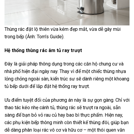
Thùng rác đặt lộ thiên vừa kém đẹp mắt, vừa dễ gây mùi
trong bếp (Ảnh: Tom’s Guide).
Hệ thống thùng rác âm tủ ray trượt
Đây là giải pháp thông dụng trong các căn hộ chung cư và
nhà phố hiện đại ngày nay. Thay vì để một chiếc thùng nhựa
lỏng chỏng ngoài sàn, kiến trúc sư sẽ dành riêng một khoang
tủ bếp dưới để lắp đặt hệ thống ray trượt.
Ưu điểm tuyệt đối của phương án này là sự gọn gàng. Chỉ với
thao tác kéo nhẹ cánh tủ, thùng rác sẽ trượt ra ngoài, sẵn
sàng để bạn bỏ vỏ rau củ hay bao bì thực phẩm. Hiện nay,
các phụ kiện bếp thông minh còn thiết kế thùng đôi, giúp bạn
dễ dàng phân loại rác vô cơ và hữu cơ – một thói quen văn