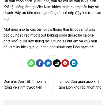
Dù bạn chọn cách “giấu” nào, vấn đề cốt lõi vẫn là vệ sinh.
Khí hậu nóng ẩm tại Việt Nam khiến rác hữu cơ phân hủy rất
nhanh. Hãy ưu tiên các loại thùng rác có nắp đậy kín (ron cao
su).
Một mẹo nhỏ từ các bà nội trợ thông thái là lót vài tờ giấy
báo cũ hoặc rắc một ít bột baking soda (hoặc bã cà phê
phơi khô) dưới đáy thùng rác. Chúng sẽ hút ẩm và khử mùi
hôi cực kỳ hiệu quả, giữ cho góc khuất này luôn sạch sẽ.
Dọn nhà đón Tết: 4 món nên
5 mẹo đơn giản giúp khăn
“tổng vệ sinh” trước tiên
tắm luôn khô ráo, thơm tho