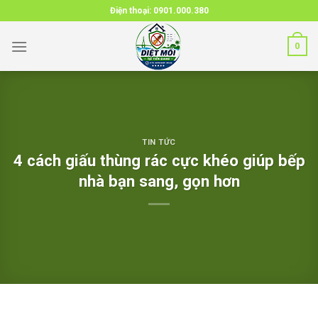
Skip
Điện thoại:
0901.000.380
to
content
0
TIN TỨC
4 cách giấu thùng rác cực khéo giúp bếp
nhà bạn sang, gọn hơn