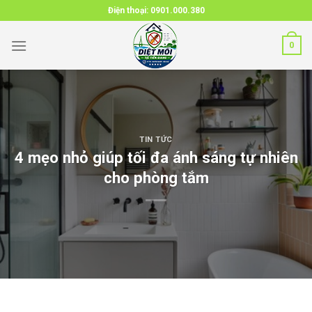
Skip
Điện thoại:
0901.000.380
to
content
0
TIN TỨC
4 mẹo nhỏ giúp tối đa ánh sáng tự nhiên
cho phòng tắm