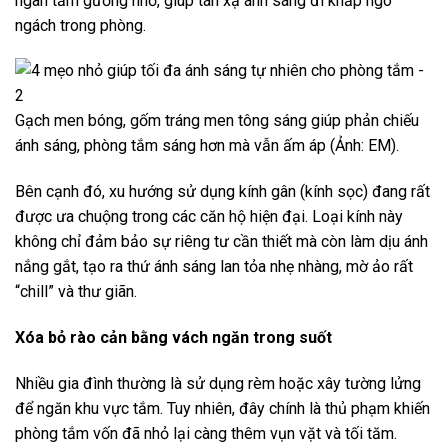
ngàn tấm gương nhỏ, giúp tán xạ ánh sáng đi khắp ngõ
ngách trong phòng.
Gạch men bóng, gốm tráng men tông sáng giúp phản chiếu
ánh sáng, phòng tắm sáng hơn mà vẫn ấm áp (Ảnh: EM).
Bên cạnh đó, xu hướng sử dụng kính gân (kính sọc) đang rất
được ưa chuộng trong các căn hộ hiện đại. Loại kính này
không chỉ đảm bảo sự riêng tư cần thiết mà còn làm dịu ánh
nắng gắt, tạo ra thứ ánh sáng lan tỏa nhẹ nhàng, mờ ảo rất
“chill” và thư giãn.
Xóa bỏ rào cản bằng vách ngăn trong suốt
Nhiều gia đình thường là sử dụng rèm hoặc xây tường lửng
để ngăn khu vực tắm. Tuy nhiên, đây chính là thủ phạm khiến
phòng tắm vốn đã nhỏ lại càng thêm vụn vặt và tối tăm.