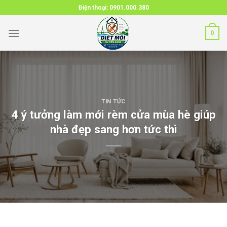
Skip
Điện thoại:
0901.000.380
to
content
0
TIN TỨC
4 ý tưởng làm mới rèm cửa mùa hè giúp
nhà đẹp sang hơn tức thì