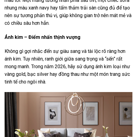
màu tối. Một mảng tường nhấn phía sau tivi, một chiếc sofa
nhung màu xanh navy hay tấm thảm trải sàn cũng đủ để tạo
nên sự tương phản thú vị, giúp không gian trở nên mát mẻ và
có chiều sâu hơn hẳn.
Ánh kim – Điểm nhấn thịnh vượng
Không gì gợi nhắc đến sự giàu sang và tài lộc rõ ràng hơn
ánh kim. Tuy nhiên, ranh giới giữa sang trọng và “sến” rất
mong manh. Trong năm 2026, hãy sử dụng ánh kim loại như
vàng gold, bạc silver hay đồng thau như một món trang sức
tinh tế cho ngôi nhà.