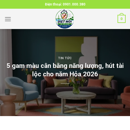
Skip
Điện thoại:
0901.000.380
to
content
0
TIN TỨC
5 gam màu cân bằng năng lượng, hút tài
lộc cho năm Hỏa 2026