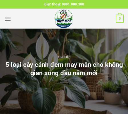
Skip
Điện thoại:
0901.000.380
to
content
0
TIN TỨC
5 loại cây cảnh đem may mắn cho không
gian sống đầu năm mới