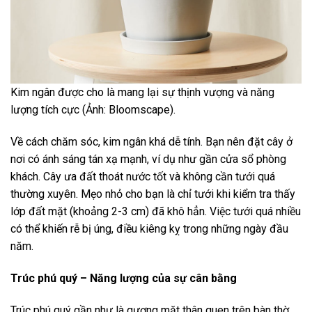
Kim ngân được cho là mang lại sự thịnh vượng và năng
lượng tích cực (Ảnh: Bloomscape).
Về cách chăm sóc, kim ngân khá dễ tính. Bạn nên đặt cây ở
nơi có ánh sáng tán xạ mạnh, ví dụ như gần cửa sổ phòng
khách. Cây ưa đất thoát nước tốt và không cần tưới quá
thường xuyên. Mẹo nhỏ cho bạn là chỉ tưới khi kiểm tra thấy
lớp đất mặt (khoảng 2-3 cm) đã khô hẳn. Việc tưới quá nhiều
có thể khiến rễ bị úng, điều kiêng kỵ trong những ngày đầu
năm.
Trúc phú quý – Năng lượng của sự cân bằng
Trúc phú quý gần như là gương mặt thân quen trên bàn thờ