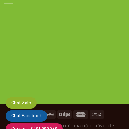
Chat Zalo
Chat Facebook
GIỚI THIỆU
TIN TỨC
LIÊN HỆ
CÂU HỎI THƯỜNG GẶP
Gọi ngay: 0901.000.380