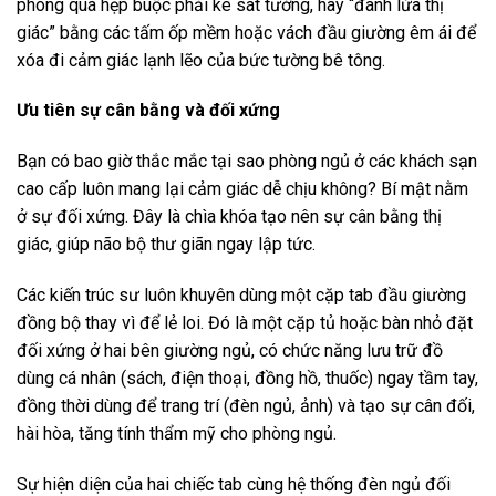
phòng quá hẹp buộc phải kê sát tường, hãy “đánh lừa thị
giác” bằng các tấm ốp mềm hoặc vách đầu giường êm ái để
xóa đi cảm giác lạnh lẽo của bức tường bê tông.
Ưu tiên sự cân bằng và đối xứng
Bạn có bao giờ thắc mắc tại sao phòng ngủ ở các khách sạn
cao cấp luôn mang lại cảm giác dễ chịu không? Bí mật nằm
ở sự đối xứng. Đây là chìa khóa tạo nên sự cân bằng thị
giác, giúp não bộ thư giãn ngay lập tức.
Các kiến trúc sư luôn khuyên dùng một cặp tab đầu giường
đồng bộ thay vì để lẻ loi. Đó là một cặp tủ hoặc bàn nhỏ đặt
đối xứng ở hai bên giường ngủ, có chức năng lưu trữ đồ
dùng cá nhân (sách, điện thoại, đồng hồ, thuốc) ngay tầm tay,
đồng thời dùng để trang trí (đèn ngủ, ảnh) và tạo sự cân đối,
hài hòa, tăng tính thẩm mỹ cho phòng ngủ.
Sự hiện diện của hai chiếc tab cùng hệ thống đèn ngủ đối