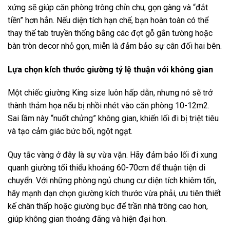
xứng sẽ giúp căn phòng trông chỉn chu, gọn gàng và “đắt
tiền” hơn hẳn. Nếu diện tích hạn chế, bạn hoàn toàn có thể
thay thế tab truyền thống bằng các đợt gỗ gắn tường hoặc
bàn tròn decor nhỏ gọn, miễn là đảm bảo sự cân đối hai bên.
Lựa chọn kích thước giường tỷ lệ thuận với không gian
Một chiếc giường King size luôn hấp dẫn, nhưng nó sẽ trở
thành thảm họa nếu bị nhồi nhét vào căn phòng 10-12m2.
Sai lầm này “nuốt chửng” không gian, khiến lối đi bị triệt tiêu
và tạo cảm giác bức bối, ngột ngạt.
Quy tắc vàng ở đây là sự vừa vặn. Hãy đảm bảo lối đi xung
quanh giường tối thiểu khoảng 60-70cm để thuận tiện di
chuyển. Với những phòng ngủ chung cư diện tích khiêm tốn,
hãy mạnh dạn chọn giường kích thước vừa phải, ưu tiên thiết
kế chân thấp hoặc giường bục để trần nhà trông cao hơn,
giúp không gian thoáng đãng và hiện đại hơn.