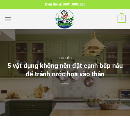
Skip
Điện thoại:
0901.000.380
to
content
0
TIN TỨC
5 vật dụng không nên đặt cạnh bếp nấu
để tránh rước họa vào thân