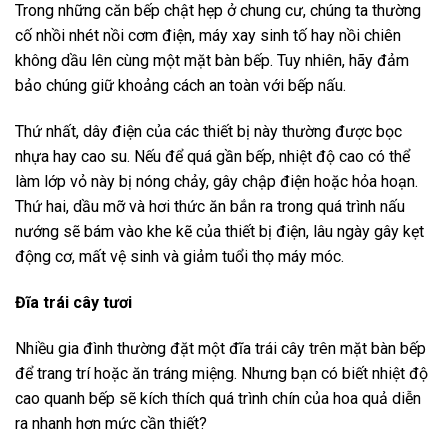
Trong những căn bếp chật hẹp ở chung cư, chúng ta thường
cố nhồi nhét nồi cơm điện, máy xay sinh tố hay nồi chiên
không dầu lên cùng một mặt bàn bếp. Tuy nhiên, hãy đảm
bảo chúng giữ khoảng cách an toàn với bếp nấu.
Thứ nhất, dây điện của các thiết bị này thường được bọc
nhựa hay cao su. Nếu để quá gần bếp, nhiệt độ cao có thể
làm lớp vỏ này bị nóng chảy, gây chập điện hoặc hỏa hoạn.
Thứ hai, dầu mỡ và hơi thức ăn bắn ra trong quá trình nấu
nướng sẽ bám vào khe kẽ của thiết bị điện, lâu ngày gây kẹt
động cơ, mất vệ sinh và giảm tuổi thọ máy móc.
Đĩa trái cây tươi
Nhiều gia đình thường đặt một đĩa trái cây trên mặt bàn bếp
để trang trí hoặc ăn tráng miệng. Nhưng bạn có biết nhiệt độ
cao quanh bếp sẽ kích thích quá trình chín của hoa quả diễn
ra nhanh hơn mức cần thiết?