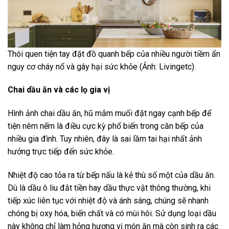
Thói quen tiện tay đặt đồ quanh bếp của nhiều người tiềm ẩn
nguy cơ cháy nổ và gây hại sức khỏe (Ảnh: Livingetc).
Chai dầu ăn và các lọ gia vị
Hình ảnh chai dầu ăn, hũ mắm muối đặt ngay cạnh bếp để
tiện nêm nếm là điều cực kỳ phổ biến trong căn bếp của
nhiều gia đình. Tuy nhiên, đây là sai lầm tai hại nhất ảnh
hưởng trực tiếp đến sức khỏe.
Nhiệt độ cao tỏa ra từ bếp nấu là kẻ thù số một của dầu ăn.
Dù là dầu ô liu đắt tiền hay dầu thực vật thông thường, khi
tiếp xúc liên tục với nhiệt độ và ánh sáng, chúng sẽ nhanh
chóng bị oxy hóa, biến chất và có mùi hôi. Sử dụng loại dầu
này không chỉ làm hỏng hương vị món ăn mà còn sinh ra các