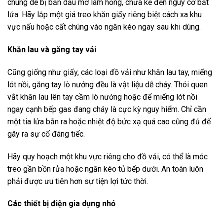
chúng dễ bị bắn dầu mỡ làm hỏng, chưa kể đến nguy cơ bắt
lửa. Hãy lắp một giá treo khăn giấy riêng biệt cách xa khu
vực nấu hoặc cất chúng vào ngăn kéo ngay sau khi dùng.
Khăn lau và găng tay vải
Cũng giống như giấy, các loại đồ vải như khăn lau tay, miếng
lót nồi, găng tay lò nướng đều là vật liệu dễ cháy. Thói quen
vắt khăn lau lên tay cầm lò nướng hoặc để miếng lót nồi
ngay cạnh bếp gas đang cháy là cực kỳ nguy hiểm. Chỉ cần
một tia lửa bắn ra hoặc nhiệt độ bức xạ quá cao cũng đủ để
gây ra sự cố đáng tiếc.
Hãy quy hoạch một khu vực riêng cho đồ vải, có thể là móc
treo gần bồn rửa hoặc ngăn kéo tủ bếp dưới. An toàn luôn
phải được ưu tiên hơn sự tiện lợi tức thời.
Các thiết bị điện gia dụng nhỏ