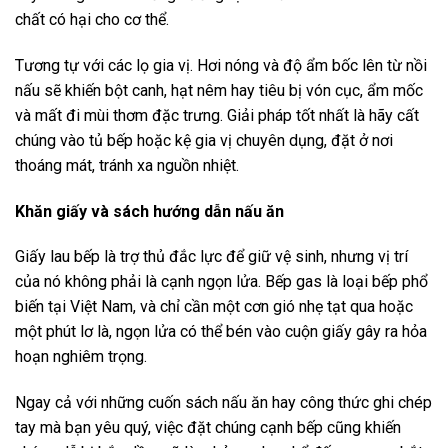
chất có hại cho cơ thể.
Tương tự với các lọ gia vị. Hơi nóng và độ ẩm bốc lên từ nồi
nấu sẽ khiến bột canh, hạt nêm hay tiêu bị vón cục, ẩm mốc
và mất đi mùi thơm đặc trưng. Giải pháp tốt nhất là hãy cất
chúng vào tủ bếp hoặc kệ gia vị chuyên dụng, đặt ở nơi
thoáng mát, tránh xa nguồn nhiệt.
Khăn giấy và sách hướng dẫn nấu ăn
Giấy lau bếp là trợ thủ đắc lực để giữ vệ sinh, nhưng vị trí
của nó không phải là cạnh ngọn lửa. Bếp gas là loại bếp phổ
biến tại Việt Nam, và chỉ cần một cơn gió nhẹ tạt qua hoặc
một phút lơ là, ngọn lửa có thể bén vào cuộn giấy gây ra hỏa
hoạn nghiêm trọng.
Ngay cả với những cuốn sách nấu ăn hay công thức ghi chép
tay mà bạn yêu quý, việc đặt chúng cạnh bếp cũng khiến