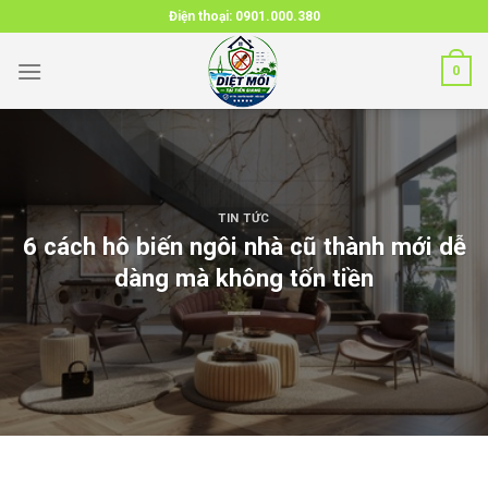
Skip
Điện thoại:
0901.000.380
to
content
0
TIN TỨC
6 cách hô biến ngôi nhà cũ thành mới dễ
dàng mà không tốn tiền