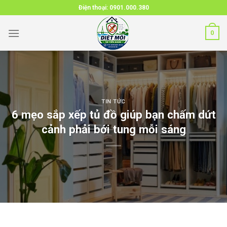
Skip
Điện thoại:
0901.000.380
to
content
0
TIN TỨC
6 mẹo sắp xếp tủ đồ giúp bạn chấm dứt
cảnh phải bới tung mỗi sáng