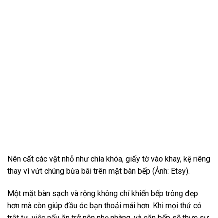
Nên cất các vật nhỏ như chìa khóa, giấy tờ vào khay, kệ riêng
thay vì vứt chúng bừa bãi trên mặt bàn bếp (Ảnh: Etsy).
Một mặt bàn sạch và rộng không chỉ khiến bếp trông đẹp
hơn mà còn giúp đầu óc bạn thoải mái hơn. Khi mọi thứ có
trật tự, việc nấu ăn trở nên nhẹ nhàng, và căn bếp sẽ thực sự