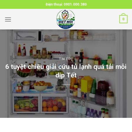
Skip
Điện thoại:
0901.000.380
to
content
0
TIN TỨC
6 tuyệt chiêu giải cứu tủ lạnh quá tải mỗi
dịp Tết