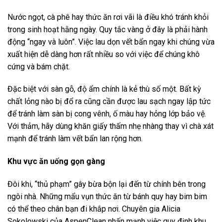
Nước ngọt, cà phê hay thức ăn rơi vãi là điều khó tránh khỏi
trong sinh hoạt hằng ngày. Quy tắc vàng ở đây là phải hành
động “ngay và luôn”. Việc lau dọn vết bẩn ngay khi chúng vừa
xuất hiện dễ dàng hơn rất nhiều so với việc để chúng khô
cứng và bám chặt.
Đặc biệt với sàn gỗ, độ ẩm chính là kẻ thù số một. Bất kỳ
chất lỏng nào bị đổ ra cũng cần được lau sạch ngay lập tức
để tránh làm sàn bị cong vênh, ố màu hay hỏng lớp bảo vệ.
Với thảm, hãy dùng khăn giấy thấm nhẹ nhàng thay vì chà xát
mạnh để tránh làm vết bẩn lan rộng hơn.
Khu vực ăn uống gọn gàng
Đôi khi, “thủ phạm” gây bừa bộn lại đến từ chính bên trong
ngôi nhà. Những mẩu vụn thức ăn từ bánh quy hay bim bim
có thể theo chân bạn đi khắp nơi. Chuyên gia Alicia
Sokolowski của AspenClean nhấn mạnh việc quy định khu