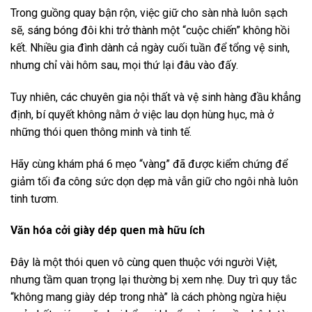
Trong guồng quay bận rộn, việc giữ cho sàn nhà luôn sạch
sẽ, sáng bóng đôi khi trở thành một “cuộc chiến” không hồi
kết. Nhiều gia đình dành cả ngày cuối tuần để tổng vệ sinh,
nhưng chỉ vài hôm sau, mọi thứ lại đâu vào đấy.
Tuy nhiên, các chuyên gia nội thất và vệ sinh hàng đầu khẳng
định, bí quyết không nằm ở việc lau dọn hùng hục, mà ở
những thói quen thông minh và tinh tế.
Hãy cùng khám phá 6 mẹo “vàng” đã được kiểm chứng để
giảm tối đa công sức dọn dẹp mà vẫn giữ cho ngôi nhà luôn
tinh tươm.
Văn hóa cởi giày dép quen mà hữu ích
Đây là một thói quen vô cùng quen thuộc với người Việt,
nhưng tầm quan trọng lại thường bị xem nhẹ. Duy trì quy tắc
“không mang giày dép trong nhà” là cách phòng ngừa hiệu