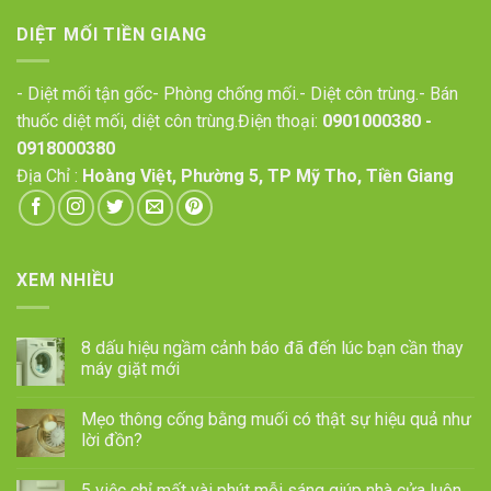
DIỆT MỐI TIỀN GIANG
- Diệt mối tận gốc- Phòng chống mối.- Diệt côn trùng.- Bán
thuốc diệt mối, diệt côn trùng.Điện thoại:
0901000380
-
0918000380
Địa Chỉ :
Hoàng Việt, Phường 5, TP Mỹ Tho, Tiền Giang
XEM NHIỀU
8 dấu hiệu ngầm cảnh báo đã đến lúc bạn cần thay
máy giặt mới
Mẹo thông cống bằng muối có thật sự hiệu quả như
lời đồn?
5 việc chỉ mất vài phút mỗi sáng giúp nhà cửa luôn