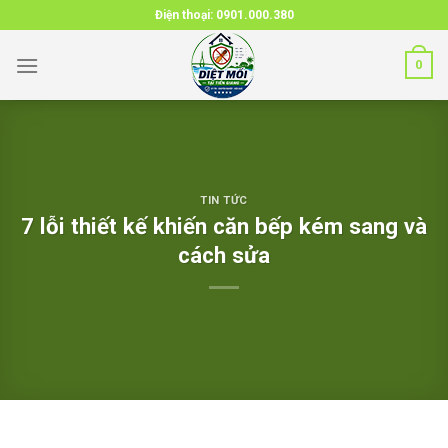
Skip
Điện thoại:
0901.000.380
to
content
0
TIN TỨC
7 lỗi thiết kế khiến căn bếp kém sang và
cách sửa