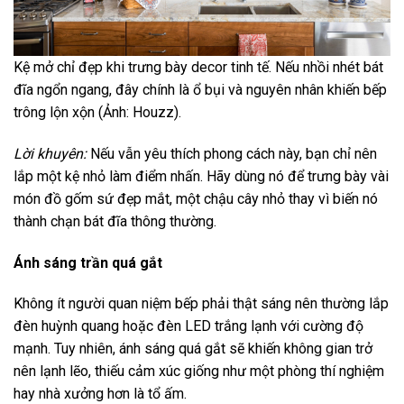
Kệ mở chỉ đẹp khi trưng bày decor tinh tế. Nếu nhồi nhét bát
đĩa ngổn ngang, đây chính là ổ bụi và nguyên nhân khiến bếp
trông lộn xộn (Ảnh: Houzz).
Lời khuyên:
Nếu vẫn yêu thích phong cách này, bạn chỉ nên
lắp một kệ nhỏ làm điểm nhấn. Hãy dùng nó để trưng bày vài
món đồ gốm sứ đẹp mắt, một chậu cây nhỏ thay vì biến nó
thành chạn bát đĩa thông thường.
Ánh sáng trần quá gắt
Không ít người quan niệm bếp phải thật sáng nên thường lắp
đèn huỳnh quang hoặc đèn LED trắng lạnh với cường độ
mạnh. Tuy nhiên, ánh sáng quá gắt sẽ khiến không gian trở
nên lạnh lẽo, thiếu cảm xúc giống như một phòng thí nghiệm
hay nhà xưởng hơn là tổ ấm.