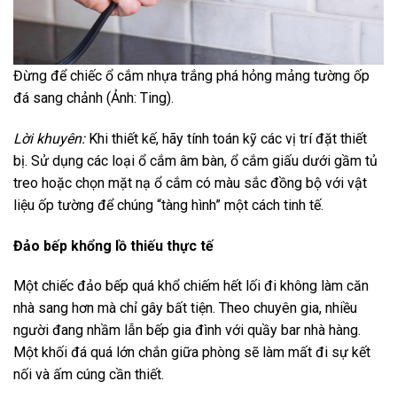
Đừng để chiếc ổ cắm nhựa trắng phá hỏng mảng tường ốp
đá sang chảnh (Ảnh: Ting).
Lời khuyên:
Khi thiết kế, hãy tính toán kỹ các vị trí đặt thiết
bị. Sử dụng các loại ổ cắm âm bàn, ổ cắm giấu dưới gầm tủ
treo hoặc chọn mặt nạ ổ cắm có màu sắc đồng bộ với vật
liệu ốp tường để chúng “tàng hình” một cách tinh tế.
Đảo bếp khổng lồ thiếu thực tế
Một chiếc đảo bếp quá khổ chiếm hết lối đi không làm căn
nhà sang hơn mà chỉ gây bất tiện. Theo chuyên gia, nhiều
người đang nhầm lẫn bếp gia đình với quầy bar nhà hàng.
Một khối đá quá lớn chắn giữa phòng sẽ làm mất đi sự kết
nối và ấm cúng cần thiết.