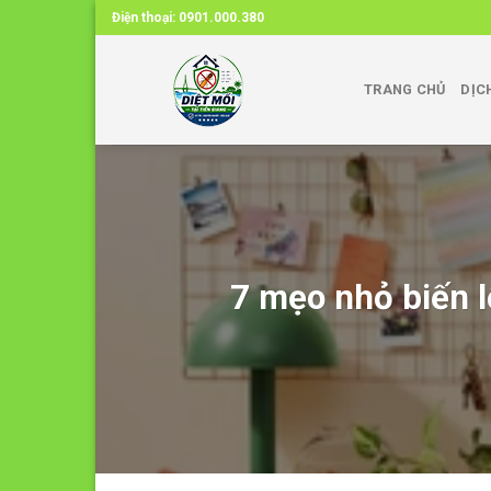
Skip
Điện thoại:
0901.000.380
to
content
TRANG CHỦ
DỊC
7 mẹo nhỏ biến 