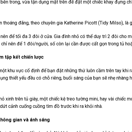
 bên trong, vừa tận dụng mặt trên để đặt một chiếc khay đựng chì
 thoáng đãng, theo chuyên gia Katherine Picott (Tidy Milso), là 
nên để tối đa 3 đôi ở cửa. Gia đình nhỏ có thể duy trì 2 đôi cho 
ất chỉ nên để 1 đôi/người, số còn lại cần được cất gọn trong tủ ho
m tập kết chiến lược
một khu vực cố định để bạn đặt những thứ luôn cầm trên tay khi ra 
 dụng thiết yếu đều có chỗ riêng, buổi sáng của bạn sẽ nhẹ nhàng h
hỏ xinh trên tủ giày, một chiếc kệ treo tường mini, hay vài chiếc 
dứt cảnh cuống cuồng tìm đồ trước khi ra khỏi nhà.
không gian và ánh sáng