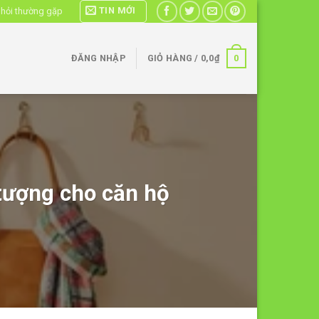
TIN MỚI
 hỏi thường gặp
0
ĐĂNG NHẬP
GIỎ HÀNG /
0,0
₫
tượng cho căn hộ