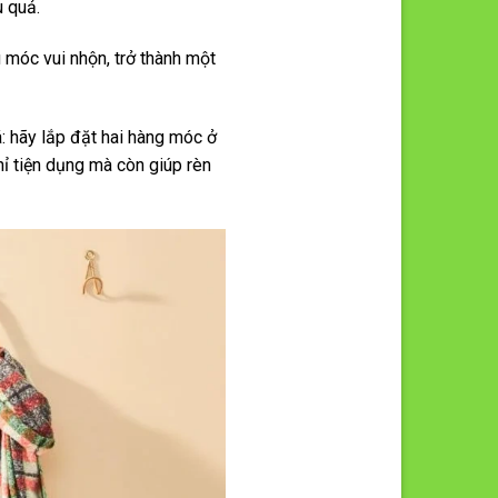
u quả.
 móc vui nhộn, trở thành một
á: hãy lắp đặt hai hàng móc ở
ỉ tiện dụng mà còn giúp rèn