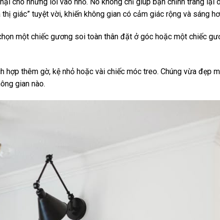
 hại cho những lối vào nhỏ. Nó không chỉ giúp bạn chỉnh trang lại d
thị giác” tuyệt vời, khiến không gian có cảm giác rộng và sáng hơ
 chọn một chiếc gương soi toàn thân đặt ở góc hoặc một chiếc gươn
h hợp thêm gờ, kệ nhỏ hoặc vài chiếc móc treo. Chúng vừa đẹp 
ông gian nào.