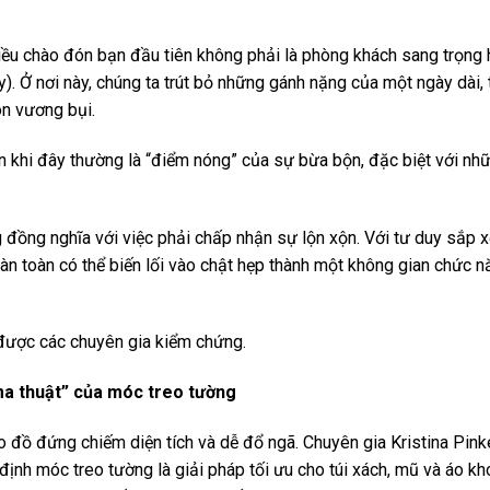
iều chào đón bạn đầu tiên không phải là phòng khách sang trọng
). Ở nơi này, chúng ta trút bỏ những gánh nặng của một ngày dài, t
òn vương bụi.
n khi đây thường là “điểm nóng” của sự bừa bộn, đặc biệt với nh
g đồng nghĩa với việc phải chấp nhận sự lộn xộn. Với tư duy sắp 
oàn toàn có thể biến lối vào chật hẹp thành một không gian chức 
 được các chuyên gia kiểm chứng.
ma thuật” của móc treo tường
 đồ đứng chiếm diện tích và dễ đổ ngã. Chuyên gia Kristina Pink
định móc treo tường là giải pháp tối ưu cho túi xách, mũ và áo kh