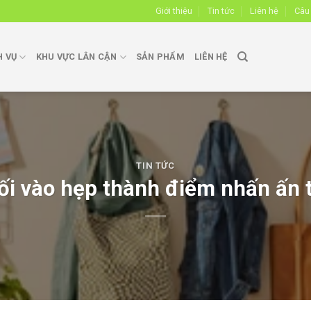
Giới thiệu
Tin tức
Liên hệ
Câu
H VỤ
KHU VỰC LÂN CẬN
SẢN PHẨM
LIÊN HỆ
TIN TỨC
lối vào hẹp thành điểm nhấn ấn 