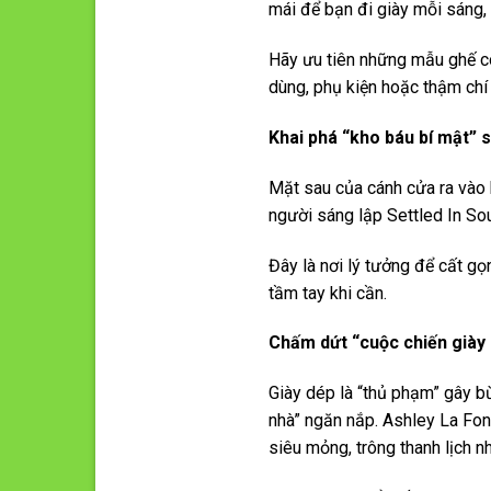
mái để bạn đi giày mỗi sáng, 
Hãy ưu tiên những mẫu ghế có
dùng, phụ kiện hoặc thậm chí 
Khai phá “kho báu bí mật” 
Mặt sau của cánh cửa ra vào 
người sáng lập Settled In Sou
Đây là nơi lý tưởng để cất gọ
tầm tay khi cần.
Chấm dứt “cuộc chiến giày
Giày dép là “thủ phạm” gây bừ
nhà” ngăn nắp. Ashley La Fon
siêu mỏng, trông thanh lịch n