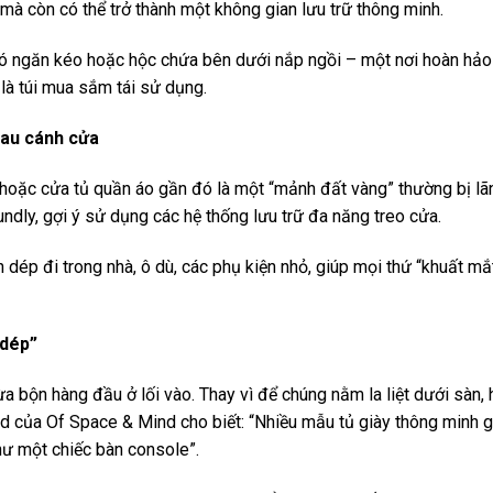
mà còn có thể trở thành một không gian lưu trữ thông minh.
 ngăn kéo hoặc hộc chứa bên dưới nắp ngồi – một nơi hoàn hảo đ
là túi mua sắm tái sử dụng.
sau cánh cửa
hoặc cửa tủ quần áo gần đó là một “mảnh đất vàng” thường bị lã
ndly, gợi ý sử dụng các hệ thống lưu trữ đa năng treo cửa.
n dép đi trong nhà, ô dù, các phụ kiện nhỏ, giúp mọi thứ “khuất mắ
 dép”
a bộn hàng đầu ở lối vào. Thay vì để chúng nằm la liệt dưới sàn,
d của Of Space & Mind cho biết: “Nhiều mẫu tủ giày thông minh gắ
hư một chiếc bàn console”.