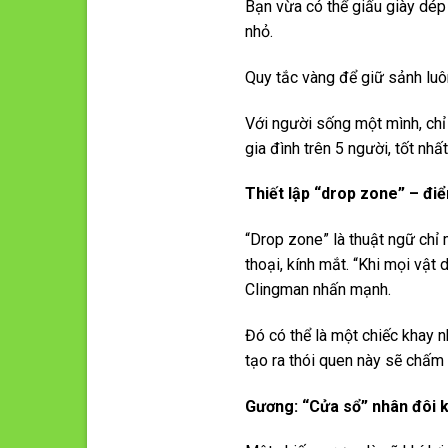
Bạn vừa có thể giấu giày dép
nhỏ.
Quy tắc vàng để giữ sảnh luôn
Với người sống một mình, chỉ 
gia đình trên 5 người, tốt nh
Thiết lập “drop zone” – điể
“Drop zone” là thuật ngữ chỉ 
thoại, kính mắt. “Khi mọi vật
Clingman nhấn mạnh.
Đó có thể là một chiếc khay n
tạo ra thói quen này sẽ chấm 
Gương: “Cửa sổ” nhân đôi 