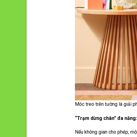
Móc treo trên tường là giải p
“Trạm dừng chân” đa năng:
Nếu không gian cho phép, một