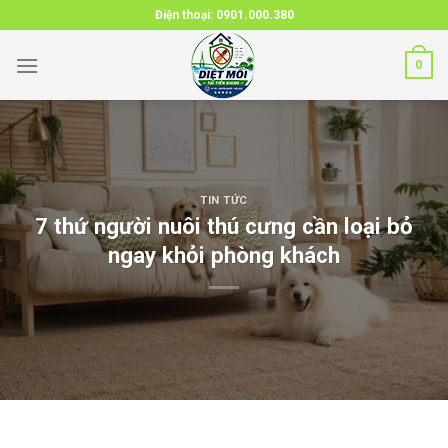
Skip
Điện thoại:
0901.000.380
to
content
0
TIN TỨC
7 thứ người nuôi thú cưng cần loại bỏ
ngay khỏi phòng khách