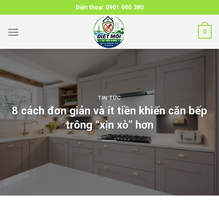
Skip
Điện thoại:
0901.000.380
to
content
0
TIN TỨC
8 cách đơn giản và ít tiền khiến căn bếp
trông “xịn xò” hơn