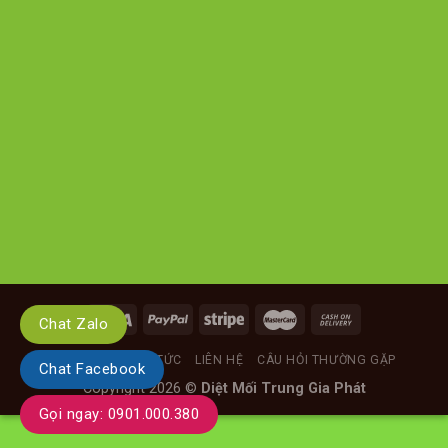
Chat Zalo
GIỚI THIỆU
TIN TỨC
LIÊN HỆ
CÂU HỎI THƯỜNG GẶP
Chat Facebook
Copyright 2026 ©
Diệt Mối Trung Gia Phát
Gọi ngay: 0901.000.380