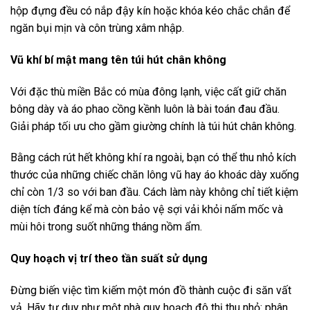
hộp đựng đều có nắp đậy kín hoặc khóa kéo chắc chắn để
ngăn bụi mịn và côn trùng xâm nhập.
Vũ khí bí mật mang tên túi hút chân không
Với đặc thù miền Bắc có mùa đông lạnh, việc cất giữ chăn
bông dày và áo phao cồng kềnh luôn là bài toán đau đầu.
Giải pháp tối ưu cho gầm giường chính là túi hút chân không.
Bằng cách rút hết không khí ra ngoài, bạn có thể thu nhỏ kích
thước của những chiếc chăn lông vũ hay áo khoác dày xuống
chỉ còn 1/3 so với ban đầu. Cách làm này không chỉ tiết kiệm
diện tích đáng kể mà còn bảo vệ sợi vải khỏi nấm mốc và
mùi hôi trong suốt những tháng nồm ẩm.
Quy hoạch vị trí theo tần suất sử dụng
Đừng biến việc tìm kiếm một món đồ thành cuộc đi săn vất
vả. Hãy tư duy như một nhà quy hoạch đô thị thu nhỏ: phân