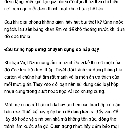
đem tặng. Việc giữ lại quá nhiều đồ đạc thừa thãi chỉ biến
nơi bạn ngủ mỗi đêm thành một kho chứa phế liệu.
Sau khi giải phóng không gian, hãy hút bụi thật kỹ từng ngóc
ngách, lau sàn bằng khăn ẩm và để khô thoáng trước khi đưa
đồ đạc trở lại.
Đầu tư hệ hộp đựng chuyên dụng có nắp đậy
Khí hậu Việt Nam nóng ẩm, mưa nhiều là kẻ thù số một của
đồ đạc lưu trữ dưới thấp. Tuyệt đối tránh sử dụng thùng bìa
carton vì chúng hút ẩm rất mạnh và là món ăn ưa thích của
mối mọt, gián. Thay vào đó, bạn nên sử dụng các loại hộp
nhựa cứng trong suốt hoặc hộp vải có khung cứng.
Một mẹo nhỏ rất hữu ích là hãy ưu tiên các loại hộp có gắn
bánh xe. Thiết kế này giúp bạn dễ dàng kéo ra đẩy vào để
lấy đồ hoặc vệ sinh sàn nhà mà không tốn sức, đồng thời
tránh làm xước sàn gỗ. Quan trọng nhất, hãy đảm bảo mọi