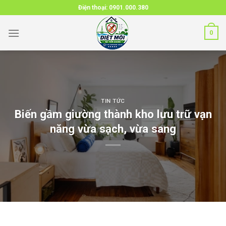
Skip
Điện thoại:
0901.000.380
to
content
0
TIN TỨC
Biến gầm giường thành kho lưu trữ vạn
năng vừa sạch, vừa sang