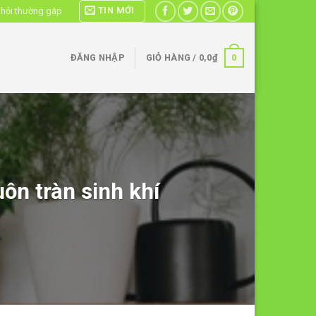
TIN MỚI
 hỏi thường gặp
0
ĐĂNG NHẬP
GIỎ HÀNG /
0,0
₫
ôn tràn sinh khí