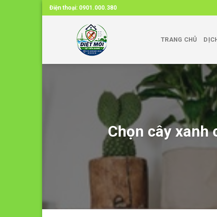
Skip
Điện thoại:
0901.000.380
to
content
TRANG CHỦ
DỊC
Chọn cây xanh c