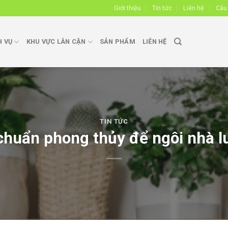
Giới thiệu
Tin tức
Liên hệ
Câu
H VỤ
KHU VỰC LÂN CẬN
SẢN PHẨM
LIÊN HỆ
TIN TỨC
huẩn phong thủy để ngôi nhà lu