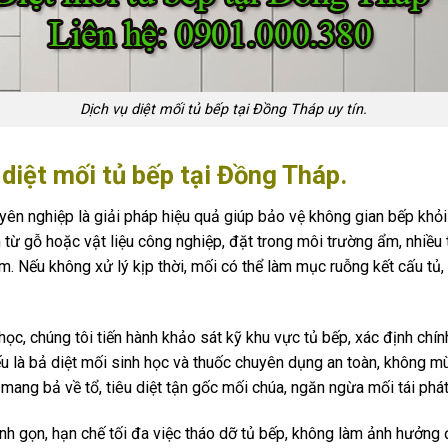
Dịch vụ diệt mối tủ bếp tại Đồng Tháp uy tín.
 diệt mối tủ bếp tại Đồng Tháp.
uyên nghiệp là giải pháp hiệu quả giúp bảo vệ không gian bếp khỏ
từ gỗ hoặc vật liệu công nghiệp, đặt trong môi trường ẩm, nhiều 
. Nếu không xử lý kịp thời, mối có thể làm mục ruỗng kết cấu tủ,
 học, chúng tôi tiến hành khảo sát kỹ khu vực tủ bếp, xác định chí
là bả diệt mối sinh học và thuốc chuyên dụng an toàn, không mù
 mang bả về tổ, tiêu diệt tận gốc mối chúa, ngăn ngừa mối tái phát 
h gọn, hạn chế tối đa việc tháo dỡ tủ bếp, không làm ảnh hưởng đ