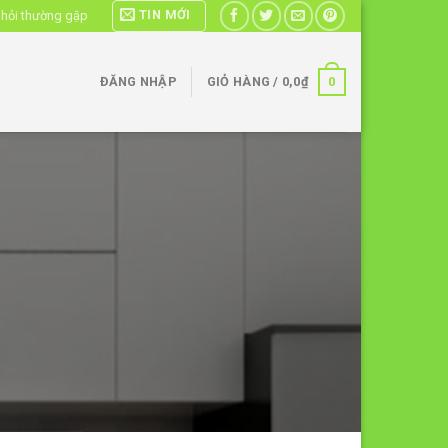
TIN MỚI
 hỏi thường gặp
0
ĐĂNG NHẬP
GIỎ HÀNG /
0,0
₫