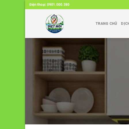
Skip
Điện thoại:
0901.000.380
to
content
TRANG CHỦ
DỊC