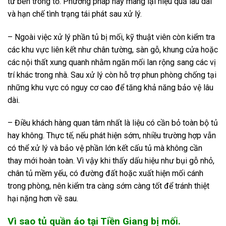
từ bên trong tổ. Phương pháp này mang lại hiệu quả lâu dài
và hạn chế tình trạng tái phát sau xử lý.
– Ngoài việc xử lý phần tủ bị mối, kỹ thuật viên còn kiểm tra
các khu vực liên kết như chân tường, sàn gỗ, khung cửa hoặc
các nội thất xung quanh nhằm ngăn mối lan rộng sang các vị
trí khác trong nhà. Sau xử lý còn hỗ trợ phun phòng chống tại
những khu vực có nguy cơ cao để tăng khả năng bảo vệ lâu
dài.
– Điều khách hàng quan tâm nhất là liệu có cần bỏ toàn bộ tủ
hay không. Thực tế, nếu phát hiện sớm, nhiều trường hợp vẫn
có thể xử lý và bảo vệ phần lớn kết cấu tủ mà không cần
thay mới hoàn toàn. Vì vậy khi thấy dấu hiệu như bụi gỗ nhỏ,
chân tủ mềm yếu, có đường đất hoặc xuất hiện mối cánh
trong phòng, nên kiểm tra càng sớm càng tốt để tránh thiệt
hại nặng hơn về sau.
Vì sao tủ quần áo tại Tiền Giang bị mối.