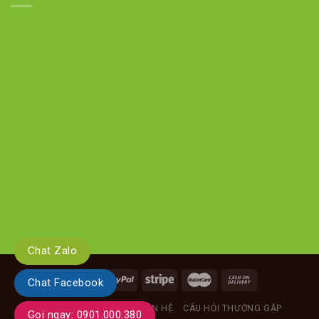
Chat Zalo
Chat Facebook
GIỚI THIỆU
TIN TỨC
LIÊN HỆ
CÂU HỎI THƯỜNG GẶP
Gọi ngay: 0901.000.380