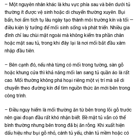
– Một nguyên nhân khác là khu vực phía sau và bên dưới tủ
thường ít được vệ sinh hoặc di chuyển thường xuyên. Bụi
bẩn, hơi ẩm tích tụ lâu ngày tạo thành môi trường kín và tối —
điều kiện lý tưởng để mối sinh sống và phát triển. Nhiều gia
đình chỉ lau chùi mặt ngoài mà không kiểm tra phần chân
hoặc mặt sau tủ, trong khi đây lại là nơi mối bắt đầu xâm
nhập đầu tiên.
– Bên cạnh đó, nếu nhà từng có mối trong tường, sàn gỗ
hoặc khung cửa thì khả năng mối lan sang tủ quần áo là rất
cao. Mối thường không phá hoại riêng một vị trí mà sẽ di
chuyển theo đường kín để tìm nguồn thức ăn mới bên trong
công trình.
– Điều nguy hiểm là mối thường ăn từ bên trong lõi gỗ trước
nên giai đoạn đầu rất khó nhận biết. Bề mặt tủ vẫn có thể
bình thường nhưng bên trong đã bị ăn rỗng. Khi xuất hiện
dấu hiệu như bụi gỗ nhỏ, cánh tủ yếu, chân tủ mềm hoặc có