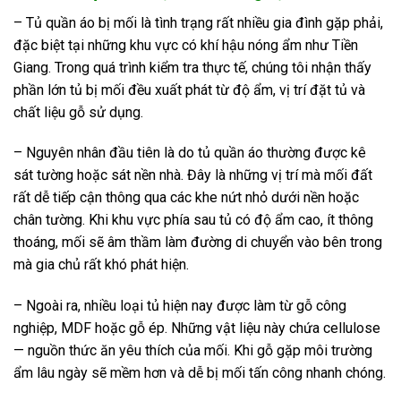
– Tủ quần áo bị mối là tình trạng rất nhiều gia đình gặp phải,
đặc biệt tại những khu vực có khí hậu nóng ẩm như Tiền
Giang. Trong quá trình kiểm tra thực tế, chúng tôi nhận thấy
phần lớn tủ bị mối đều xuất phát từ độ ẩm, vị trí đặt tủ và
chất liệu gỗ sử dụng.
– Nguyên nhân đầu tiên là do tủ quần áo thường được kê
sát tường hoặc sát nền nhà. Đây là những vị trí mà mối đất
rất dễ tiếp cận thông qua các khe nứt nhỏ dưới nền hoặc
chân tường. Khi khu vực phía sau tủ có độ ẩm cao, ít thông
thoáng, mối sẽ âm thầm làm đường di chuyển vào bên trong
mà gia chủ rất khó phát hiện.
– Ngoài ra, nhiều loại tủ hiện nay được làm từ gỗ công
nghiệp, MDF hoặc gỗ ép. Những vật liệu này chứa cellulose
— nguồn thức ăn yêu thích của mối. Khi gỗ gặp môi trường
ẩm lâu ngày sẽ mềm hơn và dễ bị mối tấn công nhanh chóng.