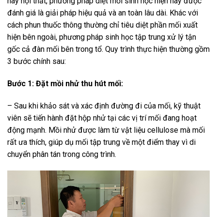
hay nội thất, phương pháp diệt mối sinh học hiện nay được
đánh giá là giải pháp hiệu quả và an toàn lâu dài. Khác với
cách phun thuốc thông thường chỉ tiêu diệt phần mối xuất
hiện bên ngoài, phương pháp sinh học tập trung xử lý tận
gốc cả đàn mối bên trong tổ. Quy trình thực hiện thường gồm
3 bước chính sau:
Bước 1: Đặt mồi nhử thu hút mối:
– Sau khi khảo sát và xác định đường đi của mối, kỹ thuật
viên sẽ tiến hành đặt hộp nhử tại các vị trí mối đang hoạt
động mạnh. Mồi nhử được làm từ vật liệu cellulose mà mối
rất ưa thích, giúp dụ mối tập trung về một điểm thay vì di
chuyển phân tán trong công trình.