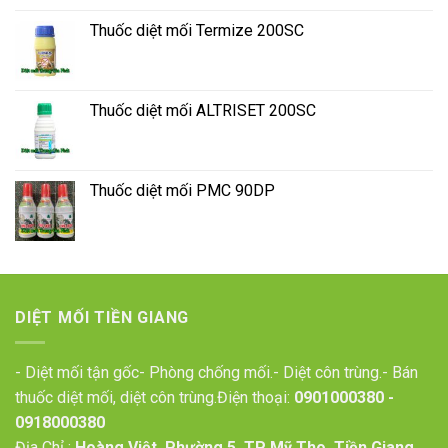
Thuốc diệt mối Termize 200SC
Thuốc diệt mối ALTRISET 200SC
Thuốc diệt mối PMC 90DP
DIỆT MỐI TIỀN GIANG
- Diệt mối tận gốc- Phòng chống mối.- Diệt côn trùng.- Bán
thuốc diệt mối, diệt côn trùng.Điện thoại:
0901000380
-
0918000380
Địa Chỉ :
Hoàng Việt, Phường 5, TP Mỹ Tho, Tiền Giang