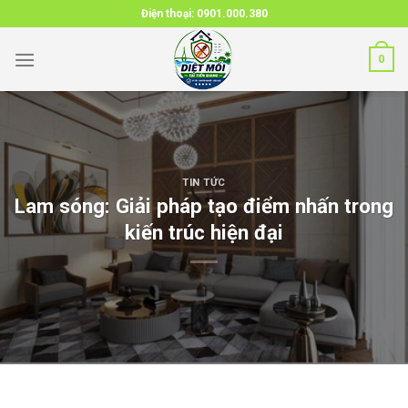
Skip
Điện thoại:
0901.000.380
to
content
0
TIN TỨC
Lam sóng: Giải pháp tạo điểm nhấn trong
kiến trúc hiện đại