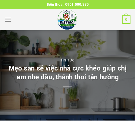
Skip
Điện thoại:
0901.000.380
to
content
0
TIN TỨC
Mẹo san sẻ việc nhà cực khéo giúp chị
em nhẹ đầu, thảnh thơi tận hưởng