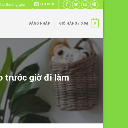
TIN MỚI
 hỏi thường gặp
0
ĐĂNG NHẬP
GIỎ HÀNG /
0,0
₫
 trước giờ đi làm