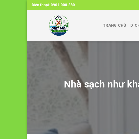
Skip
Điện thoại:
0901.000.380
to
content
TRANG CHỦ
DỊC
Nhà sạch như khá