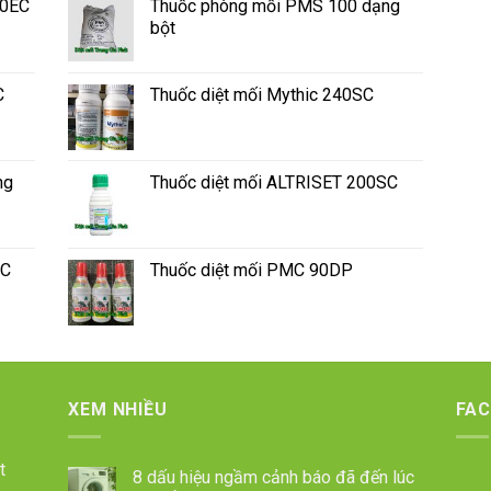
50EC
Thuốc phòng mối PMS 100 dạng
bột
C
Thuốc diệt mối Mythic 240SC
ng
Thuốc diệt mối ALTRISET 200SC
SC
Thuốc diệt mối PMC 90DP
XEM NHIỀU
FA
t
8 dấu hiệu ngầm cảnh báo đã đến lúc