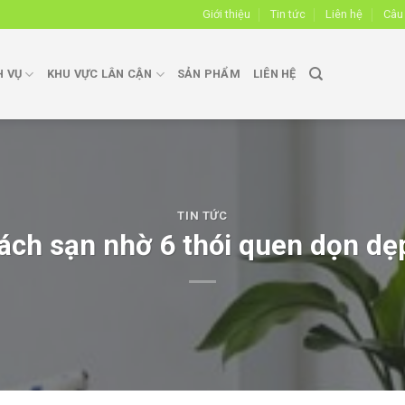
Giới thiệu
Tin tức
Liên hệ
Câu
H VỤ
KHU VỰC LÂN CẬN
SẢN PHẨM
LIÊN HỆ
TIN TỨC
ch sạn nhờ 6 thói quen dọn dẹp