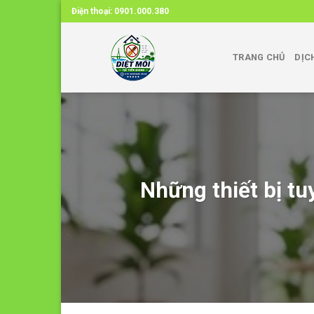
Skip
Điện thoại:
0901.000.380
to
content
TRANG CHỦ
DỊC
Những thiết bị tu