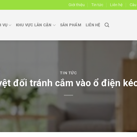
Giới thiệu
Tin tức
Liên hệ
Câu
H VỤ
KHU VỰC LÂN CẬN
SẢN PHẨM
LIÊN HỆ
TIN TỨC
yệt đối tránh cắm vào ổ điện ké