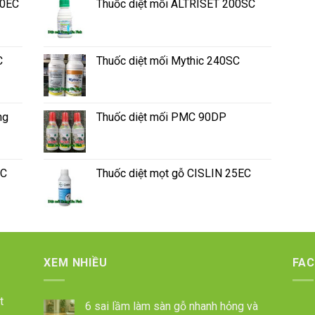
50EC
Thuốc diệt mối ALTRISET 200SC
C
Thuốc diệt mối Mythic 240SC
ng
Thuốc diệt mối PMC 90DP
SC
Thuốc diệt mọt gỗ CISLIN 25EC
XEM NHIỀU
FA
t
6 sai lầm làm sàn gỗ nhanh hỏng và