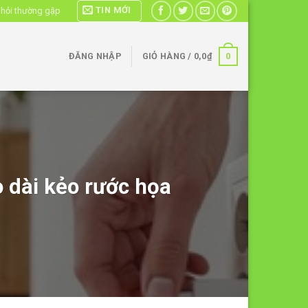
TIN MỚI
 hỏi thường gặp
0
ĐĂNG NHẬP
GIỎ HÀNG /
0,0
₫
o dài kẻo rước họa