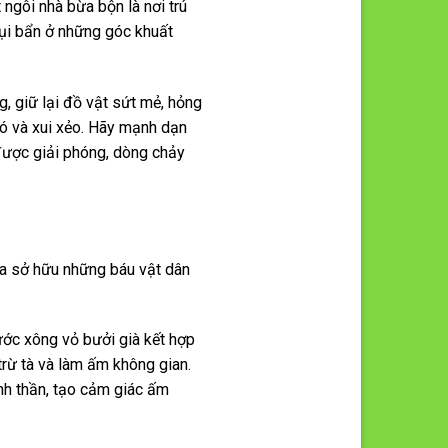
ngôi nhà bừa bộn là nơi trú
bụi bẩn ở những góc khuất
, giữ lại đồ vật sứt mẻ, hỏng
hó và xui xẻo. Hãy mạnh dạn
 được giải phóng, dòng chảy
ta sở hữu những báu vật dân
ước xông vỏ bưởi già kết hợp
trừ tà và làm ấm không gian.
nh thần, tạo cảm giác ấm