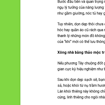
Bước đầu tiên và quan trọng n
ngụ lý tưởng của năng lượng 
như gầm giường, nóc tủ hay g
Tuy nhiên, dọn dẹp thôi chưa
hóc hay quần áo cũ rách qua 
thanh lý những món đồ không 
của “khí” mới có thể lưu thôn
Xông nhà bằng thảo mộc t
Nếu phương Tây chuộng đốt gỗ
gian cực kỳ hiệu nghiệm như 
Sau khi dọn dẹp sạch sẽ, bạn
sả, hoặc khói từ nụ trầm hươn
Làn khói thiêng này không ch
cúng, linh thiêng cho ngôi nh