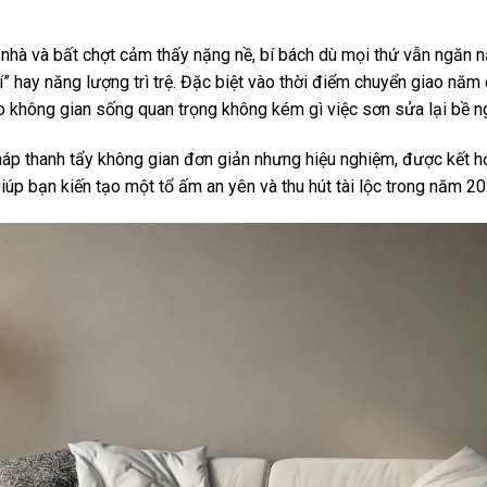
nhà và bất chợt cảm thấy nặng nề, bí bách dù mọi thứ vẫn ngăn n
hí” hay năng lượng trì trệ. Đặc biệt vào thời điểm chuyển giao nă
o không gian sống quan trọng không kém gì việc sơn sửa lại bề n
áp thanh tẩy không gian đơn giản nhưng hiệu nghiệm, được kết h
 giúp bạn kiến tạo một tổ ấm an yên và thu hút tài lộc trong năm 20