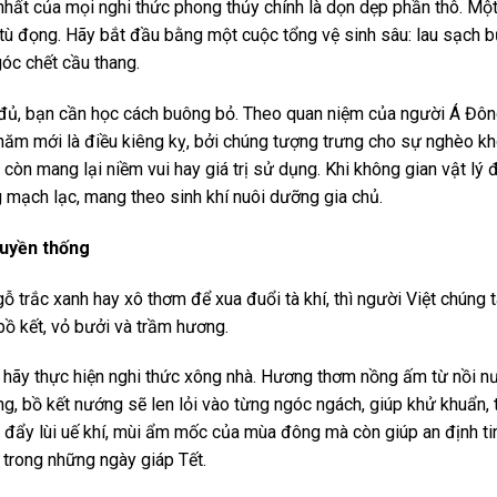
hất của mọi nghi thức phong thủy chính là dọn dẹp phần thô. Một 
tù đọng. Hãy bắt đầu bằng một cuộc tổng vệ sinh sâu: lau sạch 
óc chết cầu thang.
 đủ, bạn cần học cách buông bỏ. Theo quan niệm của người Á Đông
năm mới là điều kiêng kỵ, bởi chúng tượng trưng cho sự nghèo k
còn mang lại niềm vui hay giá trị sử dụng. Khi không gian vật lý
g mạch lạc, mang theo sinh khí nuôi dưỡng gia chủ.
ruyền thống
 trắc xanh hay xô thơm để xua đuổi tà khí, thì người Việt chúng 
bồ kết, vỏ bưởi và trầm hương.
 hãy thực hiện nghi thức xông nhà. Hương thơm nồng ấm từ nồi n
g, bồ kết nướng sẽ len lỏi vào từng ngóc ngách, giúp khử khuẩn, 
ỉ đẩy lùi uế khí, mùi ẩm mốc của mùa đông mà còn giúp an định ti
à trong những ngày giáp Tết.