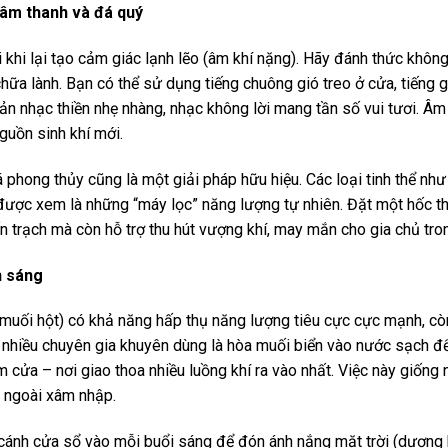
 âm thanh và đá quý
 khi lại tạo cảm giác lạnh lẽo (âm khí nặng). Hãy đánh thức khô
ữa lành. Bạn có thể sử dụng tiếng chuông gió treo ở cửa, tiếng 
ản nhạc thiền nhẹ nhàng, nhạc không lời mang tần số vui tươi. Âm
nguồn sinh khí mới.
phong thủy cũng là một giải pháp hữu hiệu. Các loại tinh thể như
được xem là những “máy lọc” năng lượng tự nhiên. Đặt một hốc t
ấn trạch mà còn hỗ trợ thu hút vượng khí, may mắn cho gia chủ tr
h sáng
(muối hột) có khả năng hấp thụ năng lượng tiêu cực cực mạnh, c
nhiều chuyên gia khuyên dùng là hòa muối biển vào nước sạch để l
 cửa – nơi giao thoa nhiều luồng khí ra vào nhất. Việc này giống
 ngoài xâm nhập.
ánh cửa sổ vào mỗi buổi sáng để đón ánh nắng mặt trời (dương khí