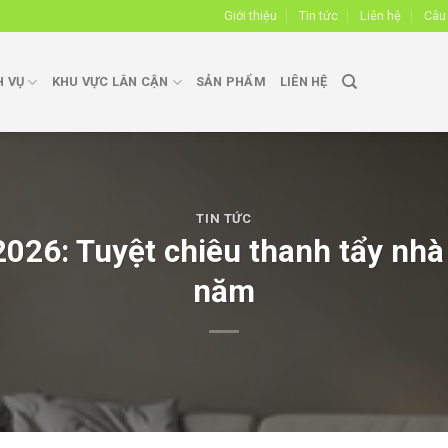
Giới thiệu
Tin tức
Liên hệ
Câu
H VỤ
KHU VỰC LÂN CẬN
SẢN PHẨM
LIÊN HỆ
TIN TỨC
026: Tuyệt chiêu thanh tẩy nhà 
năm