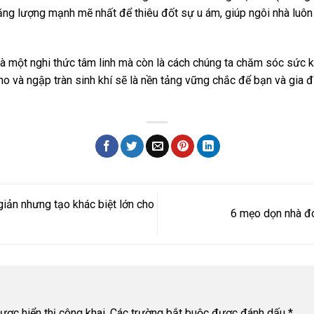
ăng lượng mạnh mẽ nhất để thiêu đốt sự u ám, giúp ngôi nhà luô
là một nghi thức tâm linh mà còn là cách chúng ta chăm sóc sức k
ho và ngập tràn sinh khí sẽ là nền tảng vững chắc để bạn và gia
giản nhưng tạo khác biệt lớn cho
6 mẹo dọn nhà đó
ợc hiển thị công khai.
Các trường bắt buộc được đánh dấu
*