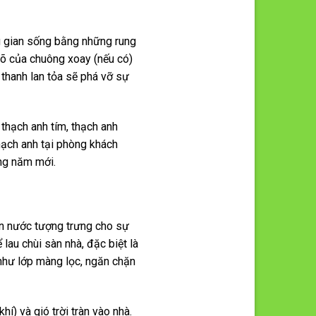
ng gian sống bằng những rung
gõ của chuông xoay (nếu có)
 thanh lan tỏa sẽ phá vỡ sự
 thạch anh tím, thạch anh
hạch anh tại phòng khách
ong năm mới.
òn nước tượng trưng cho sự
au chùi sàn nhà, đặc biệt là
 như lớp màng lọc, ngăn chặn
) và gió trời tràn vào nhà.