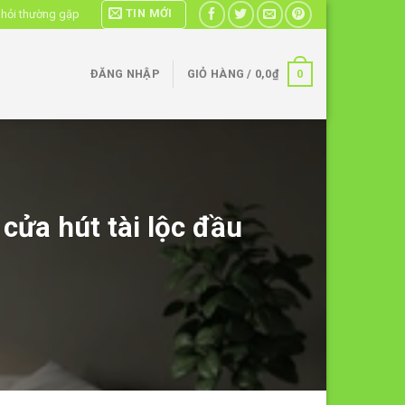
TIN MỚI
 hỏi thường gặp
0
ĐĂNG NHẬP
GIỎ HÀNG /
0,0
₫
cửa hút tài lộc đầu