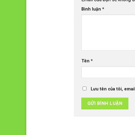
Bình luận
*
Tên
*
Lưu tên của tôi, emai