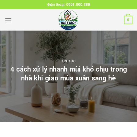
Skip
Điện thoại:
0901.000.380
to
content
0
TIN TỨC
4 cách xử lý nhanh mùi khó chịu trong
nhà khi giao mùa xuân sang hè