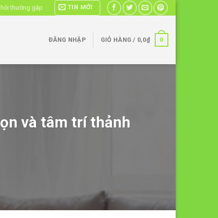
TIN MỚI
 hỏi thường gặp
0
ĐĂNG NHẬP
GIỎ HÀNG /
0,0
₫
ọn và tâm trí thảnh