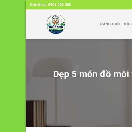
Skip
Điện thoại:
0901.000.380
to
content
TRANG CHỦ
DỊC
Dẹp 5 món đồ mỗi t