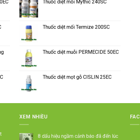
50EC
Thuốc diệt mối Mythic 240SC
C
Thuốc diệt mối Termize 200SC
ng
Thuốc diệt muỗi PERMECIDE 50EC
SC
Thuốc diệt mọt gỗ CISLIN 25EC
XEM NHIỀU
FA
t
8 dấu hiệu ngầm cảnh báo đã đến lúc