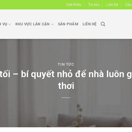
Giới thiệu
Tin tức
Liên hệ
Câu
H VỤ
KHU VỰC LÂN CẬN
SẢN PHẨM
LIÊN HỆ
TIN TỨC
ối – bí quyết nhỏ để nhà luôn g
thơi