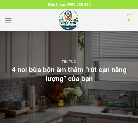
Skip
Điện thoại:
0901.000.380
to
content
0
TIN TỨC
4 nơi bừa bộn âm thầm “rút cạn năng
lượng” của bạn