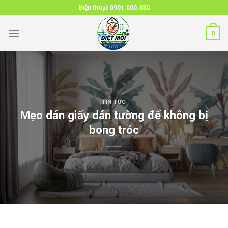
Skip
Điện thoại:
0901.000.380
to
content
0
TIN TỨC
Mẹo dán giấy dán tường để không bị
bong tróc