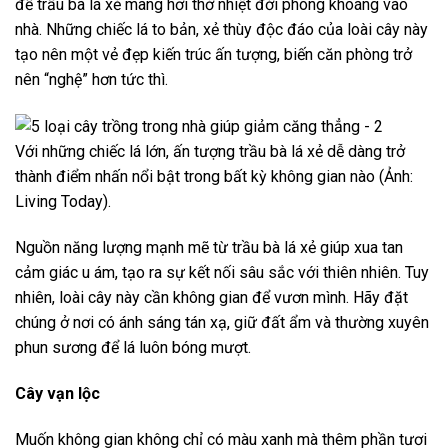
để trầu bà lá xẻ mang hơi thở nhiệt đới phóng khoáng vào
nhà. Những chiếc lá to bản, xẻ thùy độc đáo của loài cây này
tạo nên một vẻ đẹp kiến trúc ấn tượng, biến căn phòng trở
nên “nghệ” hơn tức thì.
Với những chiếc lá lớn, ấn tượng trầu bà lá xẻ dễ dàng trở
thành điểm nhấn nổi bật trong bất kỳ không gian nào (Ảnh:
Living Today).
Nguồn năng lượng mạnh mẽ từ trầu bà lá xẻ giúp xua tan
cảm giác u ám, tạo ra sự kết nối sâu sắc với thiên nhiên. Tuy
nhiên, loài cây này cần không gian để vươn mình. Hãy đặt
chúng ở nơi có ánh sáng tán xạ, giữ đất ẩm và thường xuyên
phun sương để lá luôn bóng mượt.
Cây vạn lộc
Muốn không gian không chỉ có màu xanh mà thêm phần tươi