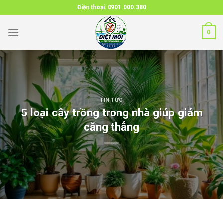
Skip
Điện thoại:
0901.000.380
to
content
0
TIN TỨC
5 loại cây trồng trong nhà giúp giảm
căng thẳng