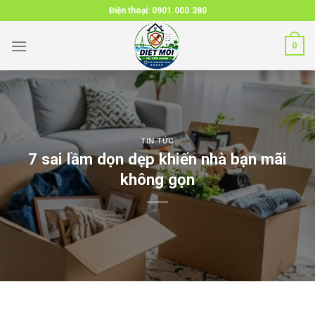
Skip
Điện thoại:
0901.000.380
to
content
0
TIN TỨC
7 sai lầm dọn dẹp khiến nhà bạn mãi
không gọn