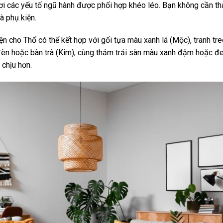
ơi các yếu tố ngũ hành được phối hợp khéo léo. Bạn không cần tha
à phụ kiện.
iện cho Thổ có thể kết hợp với gối tựa màu xanh lá (Mộc), tranh t
ở đèn hoặc bàn trà (Kim), cùng thảm trải sàn màu xanh đậm hoặc đ
 chịu hơn.