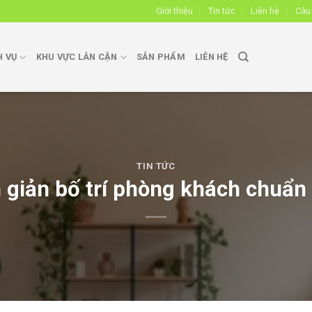
Giới thiệu
Tin tức
Liên hệ
Câu
H VỤ
KHU VỰC LÂN CẬN
SẢN PHẨM
LIÊN HỆ
TIN TỨC
 giản bố trí phòng khách chuẩn