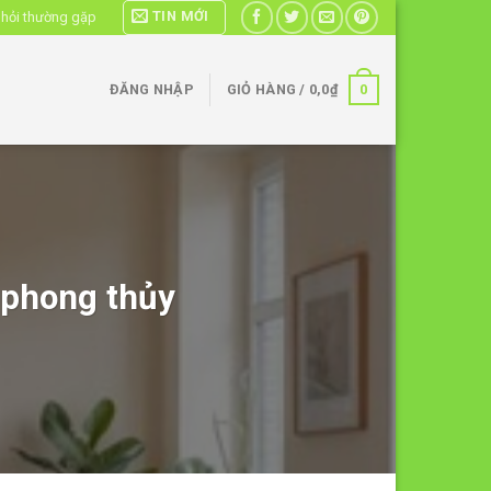
TIN MỚI
 hỏi thường gặp
0
ĐĂNG NHẬP
GIỎ HÀNG /
0,0
₫
 phong thủy