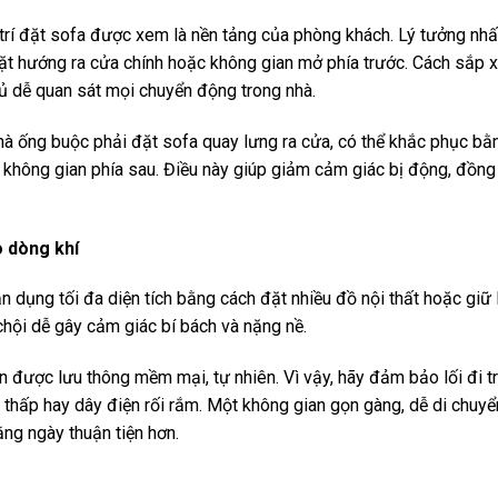
ị trí đặt sofa được xem là nền tảng của phòng khách. Lý tưởng nh
t hướng ra cửa chính hoặc không gian mở phía trước. Cách sắp 
hủ dễ quan sát mọi chuyển động trong nhà.
à ống buộc phải đặt sofa quay lưng ra cửa, có thể khắc phục bằ
ếu không gian phía sau. Điều này giúp giảm cảm giác bị động, đồn
o dòng khí
ận dụng tối đa diện tích bằng cách đặt nhiều đồ nội thất hoặc giữ
chội dễ gây cảm giác bí bách và nặng nề.
n được lưu thông mềm mại, tự nhiên. Vì vậy, hãy đảm bảo lối đi 
ệ thấp hay dây điện rối rắm. Một không gian gọn gàng, dễ di chuy
ằng ngày thuận tiện hơn.