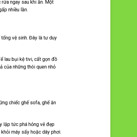
 rửa ngay sau khi ăn. Một
gấp nhiều lần.
tổng vệ sinh. Đây là tư duy
 lau bụi kệ tivi, cất gọn đồ
uả của những thói quen nhỏ
hững chiếc ghế sofa, ghế ăn
y lập tức phá hỏng vẻ đẹp
a khỏi máy sấy hoặc dây phơi.