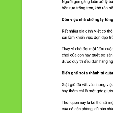
Người gọn gàng luôn xử lý bá
bồn rửa trống trơn, khô ráo s
Dồn việc nhà chờ ngày tổng
Rất nhiều gia đình Việt có th
sai lầm khiến việc dọn dẹp t
Thay vì chờ đợi một “đại cuộc
chơi của con hay quét sơ sàn
được duy trì đều đặn hàng ng
Biến ghế sofa thành tủ quầ
Giặt giũ đã vất vả, nhưng việ
hay thậm chí là một góc giườ
Thói quen này là kẻ thù số m
của cả căn phòng, dù sàn nhà