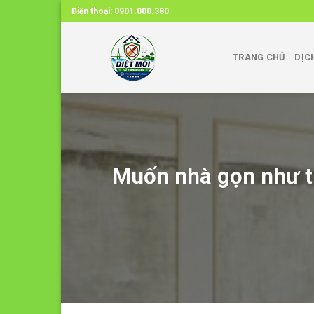
Skip
Điện thoại:
0901.000.380
to
content
TRANG CHỦ
DỊC
Muốn nhà gọn như tr