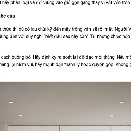
t hãy phân loại và để chúng vào giỏ gọn gàng thay vì vắt vẻo trên
tiếc của
thừa thì dù có lau chùi kỹ đến mấy trông vẫn sẽ rối mắt. Người Vi
ùng đến với suy nghĩ “biết đâu sau này cần”. Từ những chiếc hộp 
.
 cách buông bỏ. Hãy định kỳ rà soát lại đồ đạc mỗi tháng. Nếu 
mang lại niềm vui, hãy mạnh dạn thanh lý hoặc quyên góp. Không 
.