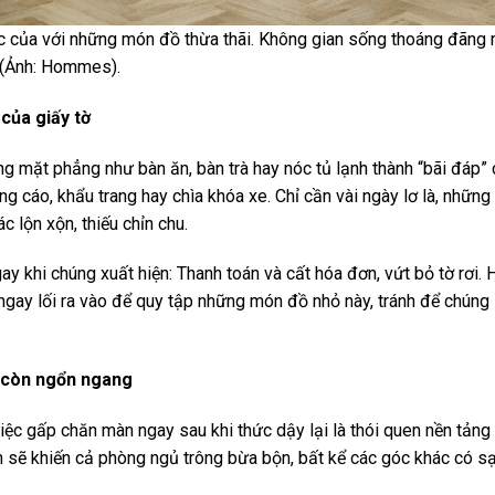
c của với những món đồ thừa thãi. Không gian sống thoáng đãng m
n (Ảnh: Hommes).
của giấy tờ
g mặt phẳng như bàn ăn, bàn trà hay nóc tủ lạnh thành “bãi đáp” 
ng cáo, khẩu trang hay chìa khóa xe. Chỉ cần vài ngày lơ là, nhữn
 lộn xộn, thiếu chỉn chu.
gay khi chúng xuất hiện: Thanh toán và cất hóa đơn, vứt bỏ tờ rơi. 
ay lối ra vào để quy tập những món đồ nhỏ này, tránh để chúng 
i còn ngổn ngang
iệc gấp chăn màn ngay sau khi thức dậy lại là thói quen nền tản
sẽ khiến cả phòng ngủ trông bừa bộn, bất kể các góc khác có sạ