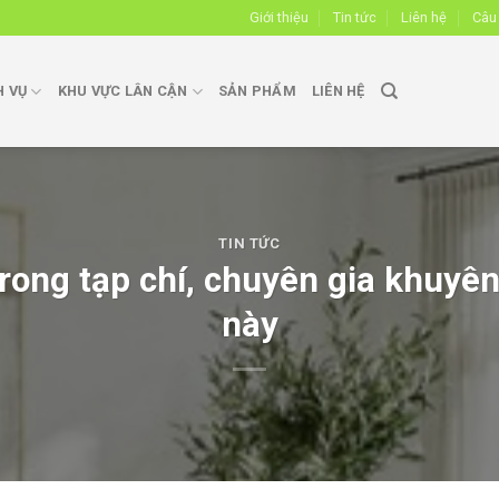
Giới thiệu
Tin tức
Liên hệ
Câu
H VỤ
KHU VỰC LÂN CẬN
SẢN PHẨM
LIÊN HỆ
TIN TỨC
ong tạp chí, chuyên gia khuyên
này