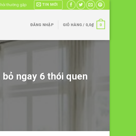
TIN MỚI
 hỏi thường gặp
0
ĐĂNG NHẬP
GIỎ HÀNG /
0,0
₫
 bỏ ngay 6 thói quen