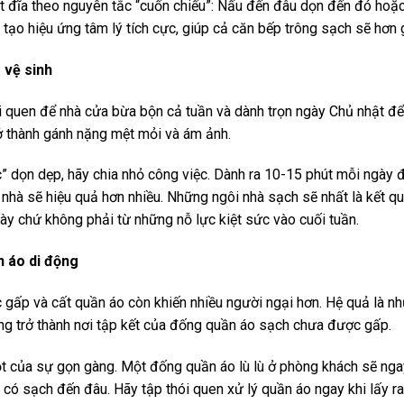
t đĩa theo nguyên tắc “cuốn chiếu”: Nấu đến đâu dọn đến đó hoặc
ẽ tạo hiệu ứng tâm lý tích cực, giúp cả căn bếp trông sạch sẽ hơn 
 vệ sinh
ói quen để nhà cửa bừa bộn cả tuần và dành trọn ngày Chủ nhật để 
rở thành gánh nặng mệt mỏi và ám ảnh.
” dọn dẹp, hãy chia nhỏ công việc. Dành ra 10-15 phút mỗi ngày để
 nhà sẽ hiệu quả hơn nhiều. Những ngôi nhà sạch sẽ nhất là kết q
ày chứ không phải từ những nỗ lực kiệt sức vào cuối tuần.
n áo di động
c gấp và cất quần áo còn khiến nhiều người ngại hơn. Hệ quả là n
ng trở thành nơi tập kết của đống quần áo sạch chưa được gấp.
ột của sự gọn gàng. Một đống quần áo lù lù ở phòng khách sẽ nga
 có sạch đến đâu. Hãy tập thói quen xử lý quần áo ngay khi lấy r