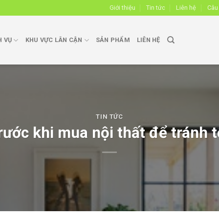
Giới thiệu
Tin tức
Liên hệ
Câu
H VỤ
KHU VỰC LÂN CẬN
SẢN PHẨM
LIÊN HỆ
TIN TỨC
rước khi mua nội thất để tránh t