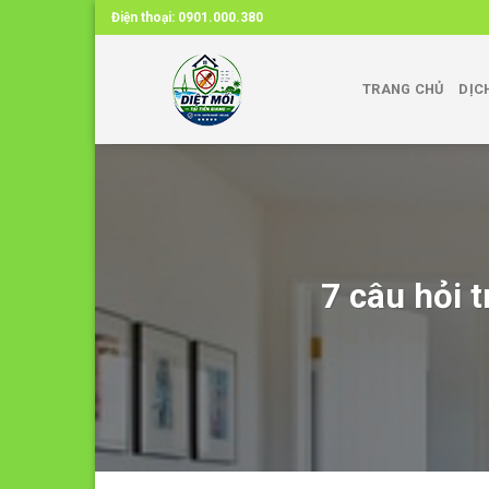
Skip
Điện thoại:
0901.000.380
to
content
TRANG CHỦ
DỊC
7 câu hỏi t