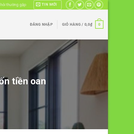
TIN MỚI
 hỏi thường gặp
0
ĐĂNG NHẬP
GIỎ HÀNG /
0,0
₫
ốn tiền oan