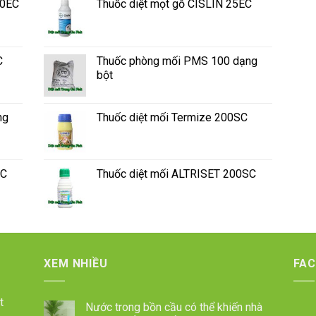
50EC
Thuốc diệt mọt gỗ CISLIN 25EC
C
Thuốc phòng mối PMS 100 dạng
bột
ng
Thuốc diệt mối Termize 200SC
SC
Thuốc diệt mối ALTRISET 200SC
XEM NHIỀU
FA
t
Nước trong bồn cầu có thể khiến nhà