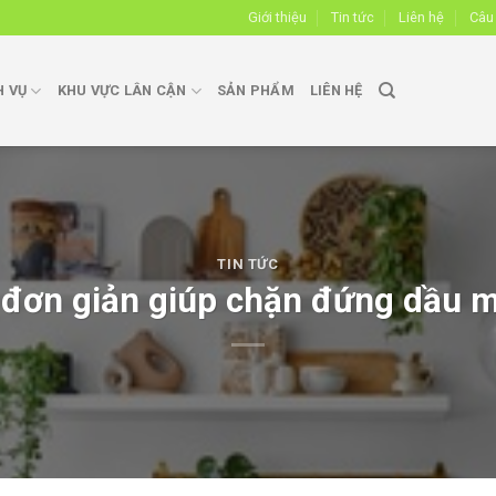
Giới thiệu
Tin tức
Liên hệ
Câu
H VỤ
KHU VỰC LÂN CẬN
SẢN PHẨM
LIÊN HỆ
TIN TỨC
 đơn giản giúp chặn đứng dầu 