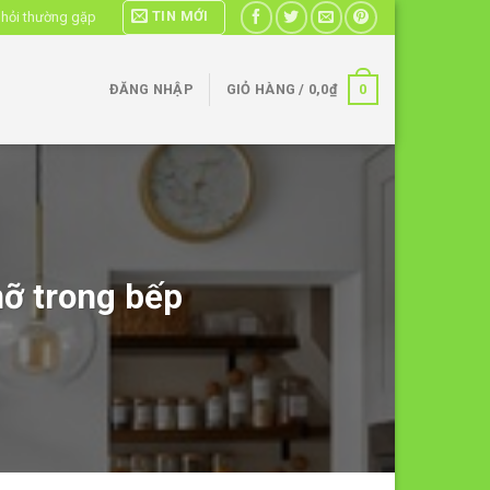
TIN MỚI
 hỏi thường gặp
0
ĐĂNG NHẬP
GIỎ HÀNG /
0,0
₫
mỡ trong bếp