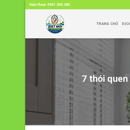
Skip
Điện thoại:
0901.000.380
to
content
TRANG CHỦ
DỊC
7 thói quen