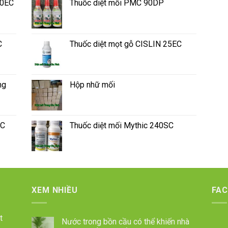
50EC
Thuốc diệt mối PMC 90DP
C
Thuốc diệt mọt gỗ CISLIN 25EC
ng
Hộp nhữ mối
SC
Thuốc diệt mối Mythic 240SC
XEM NHIỀU
FA
t
Nước trong bồn cầu có thể khiến nhà