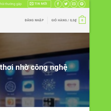
TIN MỚI
 hỏi thường gặp
0
ĐĂNG NHẬP
GIỎ HÀNG /
0,0
₫
 thơi nhờ công nghệ