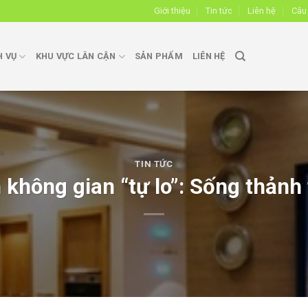
Giới thiệu
Tin tức
Liên hệ
Câu
H VỤ
KHU VỰC LÂN CẬN
SẢN PHẨM
LIÊN HỆ
TIN TỨC
 không gian “tự lo”: Sống thảnh