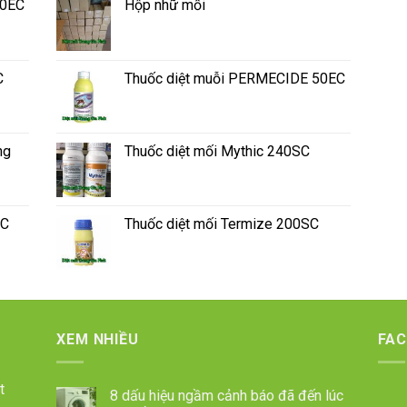
50EC
Hộp nhữ mối
C
Thuốc diệt muỗi PERMECIDE 50EC
ng
Thuốc diệt mối Mythic 240SC
SC
Thuốc diệt mối Termize 200SC
XEM NHIỀU
FA
t
8 dấu hiệu ngầm cảnh báo đã đến lúc