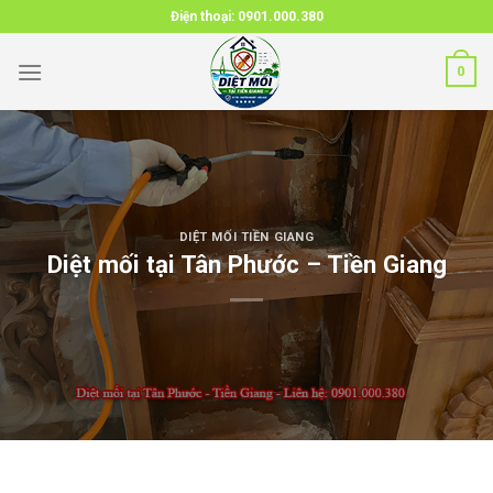
Skip
Điện thoại:
0901.000.380
to
content
0
DIỆT MỐI TIỀN GIANG
Diệt mối tại Tân Phước – Tiền Giang