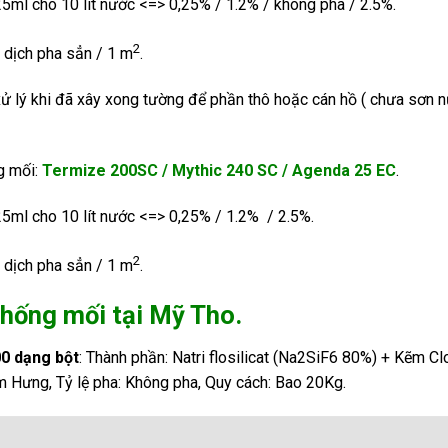
 25ml cho 10 lít nước <=> 0,25% / 1.2% / không pha / 2.5%.
2
ng dịch pha sẳn / 1 m
.
 xử lý khi đã xây xong tường để phần thô hoặc cán hồ ( chưa sơn 
g mối:
Termize 200SC / Mythic 240 SC / Agenda 25 EC
.
 25ml cho 10 lít nước <=> 0,25% / 1.2% / 2.5%.
2
ng dịch pha sẳn / 1 m
.
hống mối tại Mỹ Tho.
0 dạng bột
: Thành phần: Natri flosilicat (Na2SiF6 80%) + Kẽm C
m Hưng, Tỷ lệ pha: Không pha, Quy cách: Bao 20Kg.