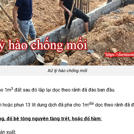
Xử lý hào chống mối
3
cho 1m
đất sau đó lắp lại dọc theo rãnh đã đào ban đầu.
dài
i hoặc phun 13 lít dung dịch đã pha cho 1m
dọc theo rãnh đã đ
ng, đổ bê tông nguyên tầng trệt, hoặc đổ hầm:
sản xuất.