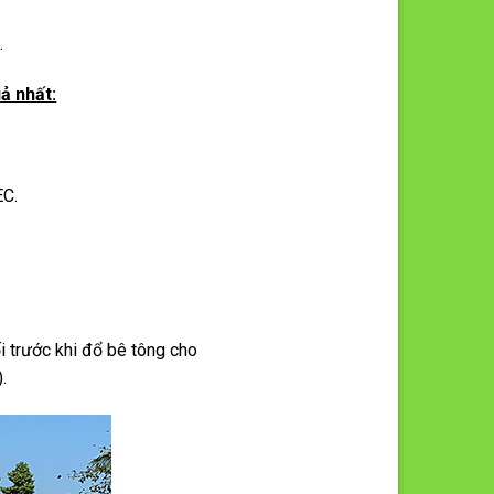
.
uả nhất:
EC.
i trước khi đổ bê tông cho
.