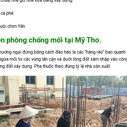
chùa, nhà gỗ, nhà xưa đang xây dựng.
cà phê.
uôi chim Yến.
ện phòng chống mối tại Mỹ Tho.
chướng ngại đứng bằng cách đào hào la các “hàng rào” bao quanh
gừa mối từ các vùng lân cận và dưới lòng đất xâm nhập vào công
ng đất xây dựng. Pha thuốc theo đúng tỷ lệ nhà sản xuất.