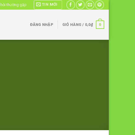
TIN MỚI
 hỏi thường gặp
0
ĐĂNG NHẬP
GIỎ HÀNG /
0,0
₫