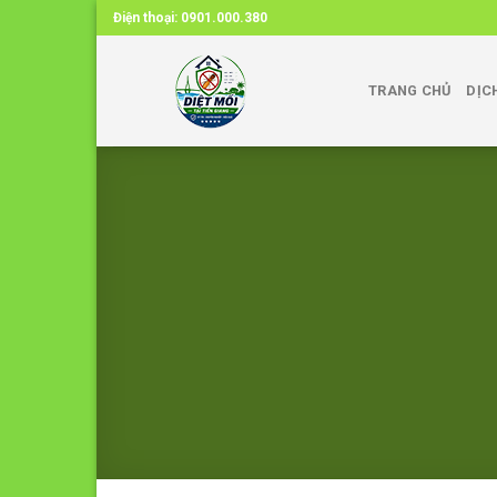
Skip
Điện thoại:
0901.000.380
to
content
TRANG CHỦ
DỊC