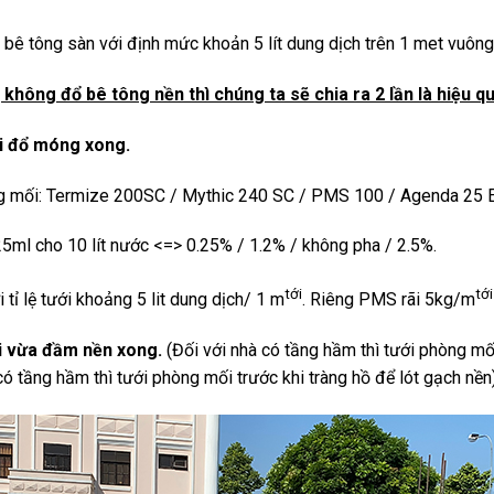
 bê tông sàn với định mức khoản 5 lít dung dịch trên 1 met vuông
 không đổ bê tông nền thì chúng ta sẽ chia ra 2 lần là hiệu q
khi đổ móng xong.
g mối: Termize 200SC / Mythic 240 SC / PMS 100 / Agenda 25 
 25ml cho 10 lít nước <=> 0.25% / 1.2% / không pha / 2.5%.
tới
tới
tỉ lệ tưới khoảng 5 lit dung dịch/ 1 m
. Riêng PMS rãi 5kg/m
hi vừa đầm nền xong.
(Đối với nhà có tầng hầm thì tưới phòng mố
ó tầng hầm thì tưới phòng mối trước khi tràng hồ để lót gạch nền)