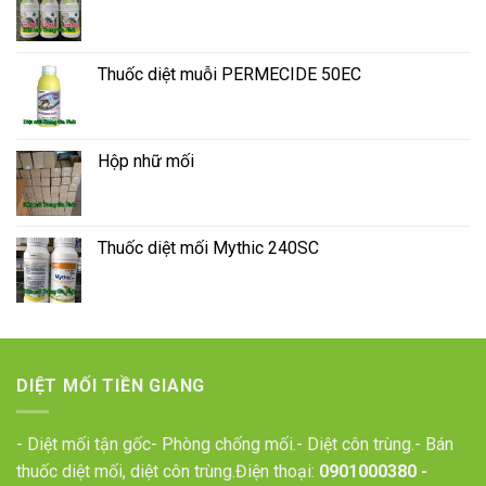
Thuốc diệt muỗi PERMECIDE 50EC
Hộp nhữ mối
Thuốc diệt mối Mythic 240SC
DIỆT MỐI TIỀN GIANG
- Diệt mối tận gốc- Phòng chống mối.- Diệt côn trùng.- Bán
thuốc diệt mối, diệt côn trùng.Điện thoại:
0901000380
-