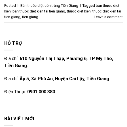
Posted in
Bán thuốc diệt côn trùng Tiền Giang
|
Tagged
ban thuoc diet
kien
,
ban thuoc diet kien tai tien giang
,
thuoc diet kien
,
thuoc diet kien tai
tien giang
,
tien giang
Leave a comment
HỖ TRỢ
Địa chỉ:
610 Nguyễn Thị Thập, Phường 6, TP Mỹ Tho,
Tiền Giang.
Địa chỉ:
Ấp 5, Xã Phú An, Huyện Cai Lậy, Tiền Giang
Điện Thoại:
0901.000.380
BÀI VIẾT MỚI